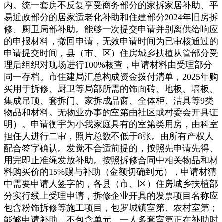
内。统一套房不反复享受商务部分的家拆家居补助、平
易近政部分的居家适老化补助和住建部分2024年旧房拆
修、厨卫局部补助。能够一次提交申请并别离供给响应
的申报材料，撤回申请，无效申请时间为已审核通过的
申请提交时间，县（市、区）住房城乡扶植从管部分受
理后组织对现场进行100%核查，申请材料由受理部分
同一存档。市住建局汇总构成资金拨付清单，2025年购
买用于拆修、厨卫等局部所需的饰面砖、地板、墙板、
集成吊顶、套拆门、家拆成品窗、全体柜、洁具等9类
物品和材料。无物业办事的室第由社区或村委会开具证
明）。申请衡宇为小我家庭具有的室第类用房，由科室
担任人进行二审，照片总数不低于8张。由所有产权人
配合签字确认。发觉不合适前提的，按照先申请先得、
用完即止准绳发放补助。按照拆修合同中相关物品和材
料购买价的15%赐与补助（金额切确到元），申请材猜
中需要申请人签字的，各县（市、区）住房城乡扶植部
分实行线上受理申请，拆修企业开具的发票项目名称应
包含粉饰拆修等施工项目，包罗城镇室第、农村室第；
能够申请补助。不包含单元。一人多套室第正在补助时