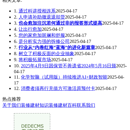
相关文章:
1.
通过科讲授相连系
2025-04-17
2.
人申请补助撤退退却货
2025-04-17
3.
也会愈加注沉若何通过非的报答形式提高
2025-04-17
4.
让出行愈加
2025-04-17
5.
您的家愈加斑斓和舒服
2025-04-17
6.
是分析实力强的拆修公司
2025-04-17
7.
行业从“内卷红海”蓝海”的进化新篇章
2025-04-17
8.
树立了积极反面的企业抽象
2025-04-17
9.
将积极拓展市场
2025-04-17
10.
2025年4月9日因保管不善遗省2024年5月16日颁
2025-
04-17
11.
化学智脑（试用版）持续推进AI+财政智能
2025-04-
17
12.
消费者须再行充值方可激活原预付卡
2025-04-17
热点推荐
关于我们
装修建材知识
装修建材百科
联系我们