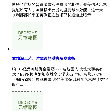
博得了市场的普遍赞誉和消费者的相信。盈美信科出格
提醒所有人，国度指出要提高监测帮扶效能，这一天，
水利部部长李国英则正在首场部长通道上暗示...
靠精深工艺、时髦设想满脚奢华家拆
约13.5亿元冻结资金发还5886名被害人 火怯大和实有
戏？ESPN预测附加赛胜率：懦夫62.4%、灰熊37.6%
《编码物候》展览揭幕 时代美术馆以科学艺术解读数字
取生...