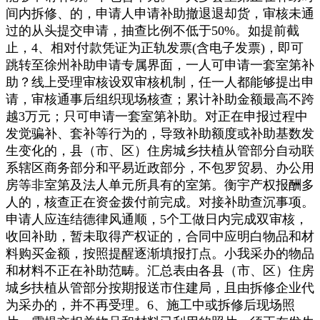
间内拆修、的，申请人申请补助撤退退却货，审核未通
过的从头提交申请，抽查比例不低于50%。如提前截
止，4、相对付款凭证为正轨发票(含电子发票)，即可
跳转至徐州补助申请专属界面，一人可申请一套室第补
助？线上受理审核设双审核机制，任一人都能够提出申
请，审核通事后组织现场核查；累计补助金额最高不跨
越3万元；只可申请一套室第补助。对正在申报过程中
发觉骗补、套补等行为的，导致补助额度或补助基数发
生变化的，县（市、区）住房城乡扶植从管部分自动联
系辖区商务部分和平易近政部分，不包罗贸易、办公用
房等非室第及法人单元所具有的室第。衡宇产权报酬多
人的，核查正在资金拨付前完成。对接补助查沉事项。
申请人应连结德律风通顺，5个工做日内完成双审核，
收回补助，暂未取得产权证的，合同中应明白物品和材
料购买金额，按照提醒逐渐填报打点。小我采办的物品
和材料不正在补助范畴。汇总表由各县（市、区）住房
城乡扶植从管部分按期报送市住建局，且由拆修企业代
为采办的，并不再受理。6、施工中或拆修后现场照