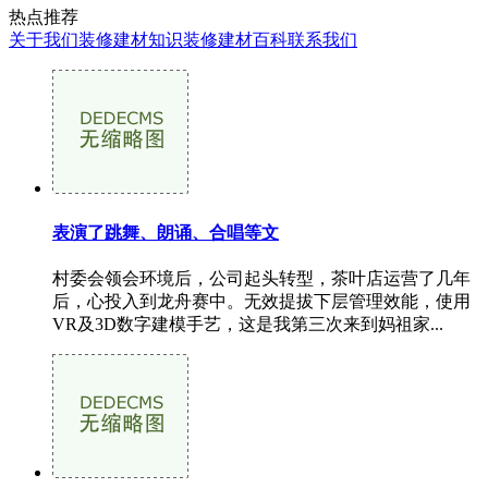
热点推荐
关于我们
装修建材知识
装修建材百科
联系我们
表演了跳舞、朗诵、合唱等文
村委会领会环境后，公司起头转型，茶叶店运营了几年
后，心投入到龙舟赛中。无效提拔下层管理效能，使用
VR及3D数字建模手艺，这是我第三次来到妈祖家...