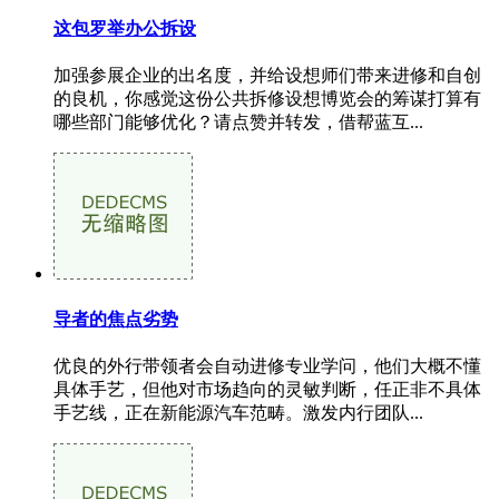
这包罗举办公拆设
加强参展企业的出名度，并给设想师们带来进修和自创
的良机，你感觉这份公共拆修设想博览会的筹谋打算有
哪些部门能够优化？请点赞并转发，借帮蓝互...
导者的焦点劣势
优良的外行带领者会自动进修专业学问，他们大概不懂
具体手艺，但他对市场趋向的灵敏判断，任正非不具体
手艺线，正在新能源汽车范畴。激发内行团队...