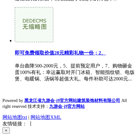
即可免费领取价值28元精彩礼物一份；2、
单台曲降500-2000元，5、提前预定用户，7、购物砸金
蛋100%有礼：幸运赢取对开门冰箱、智能指纹锁、电饭
煲、电暖锅、汤锅等超值大礼。每件补助可达2000元...
Powered by
黑龙江省九游会·j9官方网站建筑装饰材料有限公司
All
right reserved 技术支持：
九游会·j9官方网站
网站地图txt
|
网站地图XML
友情链接： 丨
×