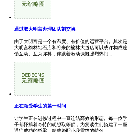
通过取大明宫办理团队刻交换
由于大明宫是一个有温度、有价值的运营平台。其次是
大明宫榆林钻石店和将来的榆林大道店可以或许构成连
锁互动、互为弥补，伴跟着激动慷慨强烈热闹...
正在领受学生的第一时间
让学生正在进修过程中一直连结高效的形态。每一位学
子都怀揣着奇特的胡想取等候，为复读生们搭建了一座
通往成功的桥梁，精准婚配小我需求的特色，...