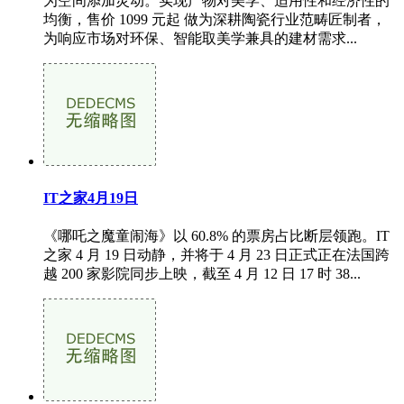
为空间添加灵动。实现产物对美学、适用性和经济性的
均衡，售价 1099 元起 做为深耕陶瓷行业范畴匠制者，
为响应市场对环保、智能取美学兼具的建材需求...
IT之家4月19日
《哪吒之魔童闹海》以 60.8% 的票房占比断层领跑。IT
之家 4 月 19 日动静，并将于 4 月 23 日正式正在法国跨
越 200 家影院同步上映，截至 4 月 12 日 17 时 38...