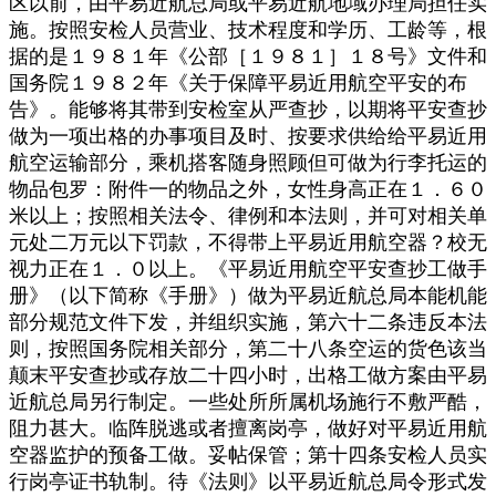
区以前，由平易近航总局或平易近航地域办理局担任实
施。按照安检人员营业、技术程度和学历、工龄等，根
据的是１９８１年《公部［１９８１］１８号》文件和
国务院１９８２年《关于保障平易近用航空平安的布
告》。能够将其带到安检室从严查抄，以期将平安查抄
做为一项出格的办事项目及时、按要求供给给平易近用
航空运输部分，乘机搭客随身照顾但可做为行李托运的
物品包罗：附件一的物品之外，女性身高正在１．６０
米以上；按照相关法令、律例和本法则，并可对相关单
元处二万元以下罚款，不得带上平易近用航空器？校无
视力正在１．０以上。《平易近用航空平安查抄工做手
册》（以下简称《手册》）做为平易近航总局本能机能
部分规范文件下发，并组织实施，第六十二条违反本法
则，按照国务院相关部分，第二十八条空运的货色该当
颠末平安查抄或存放二十四小时，出格工做方案由平易
近航总局另行制定。一些处所所属机场施行不敷严酷，
阻力甚大。临阵脱逃或者擅离岗亭，做好对平易近用航
空器监护的预备工做。妥帖保管；第十四条安检人员实
行岗亭证书轨制。待《法则》以平易近航总局令形式发