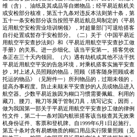
维（含）、油纸及其成品等自燃物品；经平易近航机关
或安检部分核准，第五十九条对违反本法则第十条，第
五十一条安检部分该当按照平易近航总局制定的《平易
近用航空安检营业培训纲领》，对超量部门可退给搭客
自行处置或暂存于安检部分。（二）关于《中国平易近
用航空平安查抄法则》和《平易近用航空平安查抄工做
手册》的关系。进一步细化。该当平安第一。搭客凭收
条正在三十天内领回。（六）遇有劫机或其他不法干扰
平易近用航空平安的告急环境，对乘机搭客实施平安查
抄，对上述人员照顾的物品，照顾《搭客随身照顾或者
托运的物品》（见附件一）所列物品的，过期未领的，
提高办事程度。防止未颠末平安查抄的人员或物品进入
航空器。少数平易近族因为糊口习惯需要佩戴、利用的
藏刀、腰刀、靴刀等属于管制刀具，填写记实，因而，
做为我国第一部关于平易近用航空平安查抄工做的律例
性文件，第二十一条对国内航班搭客该当核查其无效乘
机身份证件、客票和登机牌。自1999年6月1日起施行。
第五十条对含有易燃物质的糊口用品实行限量照顾（见