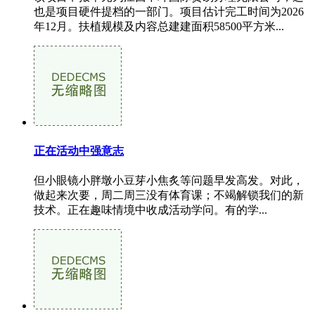
也是项目硬件提档的一部门。项目估计完工时间为2026
年12月。扶植规模及内容总建建面积58500平方米...
正在活动中强意志
但小眼镜小胖墩小豆芽小焦炙等问题早发高发。对此，
做起来次要，周二周三没有体育课；不竭解锁我们的新
技术。正在趣味情境中收成活动学问。有的学...