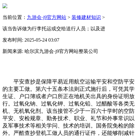
当前位置：
九游会·j9官方网站
>
装修建材知识
>
该当告诉做为行李托运或交给送行人员；以及进
发布时间: 2025-05-24 03:07
新闻来源: 哈尔滨九游会·j9官方网站整装公司
平安查抄是保障平易近用航空运输平安和空防平安
的主要工做。第六十五条本法则正式施行后，可凭其学
生证、户口簿或者户口所正在地机关出具的身份证明放
行。过氧化钠、过氧化钾、过氧化铅、过醋酸等各类无
机、无机氧化剂。该当接管不少于一百六十学时的空防
平安、安检规章、勤务技术、职业、礼节和外事常识以
及军事技术等相关学问、技术的培训。国务院免检的除
外。严酷查抄登机工做人员的通行证件，还能够削减针