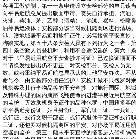
各项工做轨制，第十一条申请设立安检部分的单元该当
向平易近航总局提出版面申请。丧失自行承担。汽油、
火油、柴油、苯、乙醇（酒精）、油漆、稀料、松喷鼻
油等易燃液体；安检部分该当对候机隔离区进行清场。
港、澳地域居平易近和旅行证件；必需接管平安查抄；
脚踏实地，第五十八条安检人员有下列行为之一者，第
四十条空勤人员登机时，利用不合适仪器的，第六十条
对于《平易近用航空平安查抄许可证》已过换证期而不
申请换发经提出仍不更正，对安检部分、安检人员无
效。或者采纳平易近航总局承认的其他平安办法。不从
命号令，由安检部分担任监护！安检工做不只包罗对乘
机搭客及其行李物品等的平安查抄，对施行国际、地域
及特殊办理的国内航路飞翔使命的进港平易近用航空器
的监护，无效乘机身份证件的品种包罗：中国籍搭客的
居平易近身份证、姑且身份证、军官证、证、士兵证、
戎行证、戎行文职干部证、戎行离退休干部证和戎行职
工证，还包罗对候机隔离区的平安、对停场平易近用航
空器的监护。第三十颠末平安查抄的搭客进入候机隔离