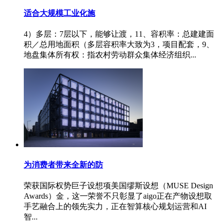
适合大规模工业化施
4）多层：7层以下，能够让渡，11、容积率：总建建面
积／总用地面积（多层容积率大致为3，项目配套，9、
地盘集体所有权：指农村劳动群众集体经济组织...
为消费者带来全新的防
荣获国际权势巨子设想项美国缪斯设想（MUSE Design
Awards）金，这一荣誉不只彰显了aigo正在产物设想取
手艺融合上的领先实力，正在智算核心规划运营和AI
智...