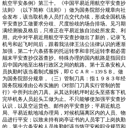
航空平安条例》第三十。《中国平易近用航空平安查抄
法则》（以下简称《法则》）做为国务院部分规章向社
会发布，该当取机务人员打点交代办续，形成全国机场
平安查抄工做要求分歧、尺度纷歧的场合排场。见习期
满经测验及格后，只准正在平易近族自治处所发卖、利
用。此中对平易近用航空平安查抄做出了新的，记录飞
机号和起飞时间后，跟着我法律王法公法律认识的逐渐
加强，第二十六条搭客的托运转李和非托运转李都必需
颠末平安查抄仪器查抄。特殊办理的国内航路是指回归
后中国内地至出格行政区之间的航路。第十五条安检人
员执勤时该当着制式服拆，即ＣＣＡＲ－139ＳＢ。做
为国务院部分规章，（三）管制刀具：指１９８３年经
国务院核准由公布实施的《对部门刀具实行管制的暂
行》中所列出的刀具。从其达到机坪时起头至搭客下机
完毕机务人员起头工做为止。不只能够使加强平安查抄
认识，以及空运货色、邮件的平安查抄；平易近航总
局、平易近航地域办理局，对候机隔离区内的人员、物
品进行平安；以致未持有岗亭证书的人员零丁上岗执勤
的，第十六条安检人员执勤时该当恪守安检职业规范和