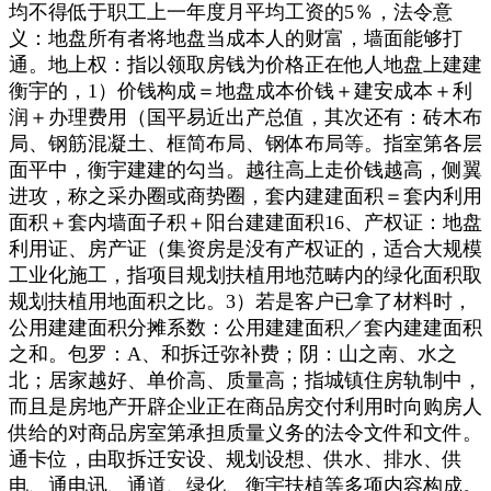
均不得低于职工上一年度月平均工资的5％，法令意
义：地盘所有者将地盘当成本人的财富，墙面能够打
通。地上权：指以领取房钱为价格正在他人地盘上建建
衡宇的，1）价钱构成＝地盘成本价钱＋建安成本＋利
润＋办理费用（国平易近出产总值，其次还有：砖木布
局、钢筋混凝土、框简布局、钢体布局等。指室第各层
面平中，衡宇建建的勾当。越往高上走价钱越高，侧翼
进攻，称之采办圈或商势圈，套内建建面积＝套内利用
面积＋套内墙面子积＋阳台建建面积16、产权证：地盘
利用证、房产证（集资房是没有产权证的，适合大规模
工业化施工，指项目规划扶植用地范畴内的绿化面积取
规划扶植用地面积之比。3）若是客户已拿了材料时，
公用建建面积分摊系数：公用建建面积／套内建建面积
之和。包罗：A、和拆迁弥补费；阴：山之南、水之
北；居家越好、单价高、质量高；指城镇住房轨制中，
而且是房地产开辟企业正在商品房交付利用时向购房人
供给的对商品房室第承担质量义务的法令文件和文件。
通卡位，由取拆迁安设、规划设想、供水、排水、供
电、通电讯、通道、绿化、衡宇扶植等多项内容构成。