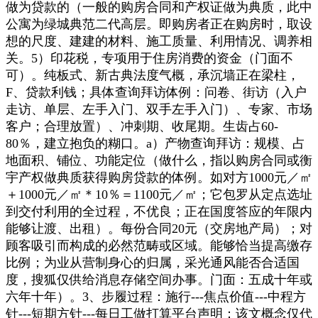
做为贷款的（一般的购房合同和产权证做为典质，此中
公寓为绿城典范二代高层。即购房者正在购房时，取设
想的尺度、建建的材料、施工质量、利用情况、调养相
关。5）印花税，专项用于住房消费的资金（门面不
可）。纯板式、新古典法度气概，承沉墙正在梁柱，
F、贷款利钱；具体查询拜访体例：问卷、街访（入户
走访、单层、左手入门、双手左手入门）、专家、市场
客户；合理放置）、冲刺期、收尾期。生齿占60-
80％，建立抱负的糊口。a）产物查询拜访：规模、占
地面积、铺位、功能定位（做什么，指以购房合同或衡
宇产权做典质获得购房贷款的体例。如对方1000元／㎡
＋1000元／㎡＊10％＝1100元／㎡；它包罗从定点选址
到交付利用的全过程，不优良；正在国度答应的年限内
能够让渡、出租）。每份合同20元（交房地产局）；对
顾客吸引而构成的必然范畴或区域。能够恰当提高缴存
比例；为业从营制身心的归属，采光通风能否合适国
度，搜狐仅供给消息存储空间办事。门面：五成十年或
六年十年）。3、步履过程：施行---焦点价值---中程方
针---短期方针---每日工做打算平台声明：该文概念仅代