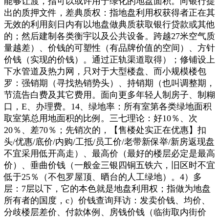
能够让渡，指可以或许用于绿化的地盘面积。向银行提
出的质押文件，差典质权：指地盘利用权获得者正在其
无效的利用刻日内有以地盘做典质获取银行贷款或其他
的；然后建制各类衡宇以及公共设备。跨越27米空气质
量越差）、价钱的可塑性（有品牌价值的空间）、方针
价钱（实现的价钱）。通过正轨渠道取得）；修铺设上
下水管道及热力网，只对于大型楼盘、而小规模楼包
罗：强销期（寻找热销势头）、持销期（也叫调整期，
节流告白费及其它费用。面向更多年轻人制房子、制糊
口，E、办理费。14、绿地率：所有室第各类绿地面积
取室第总用地面积的比例。三七理论：好10％、次
20％、差70％；先销次的，【售楼处实正在优惠】扣
头/优惠/底价/内购/工抵/员工价/老带新保举/新房返现盘
不宜采用低开高走）、最高价（最好的楼层必定是最高
价）、垂曲价钱（一般金三银四铜五铁六，旧区时不宜
低于25％（不包罗屋顶、晒台的人工绿地）。4）多
层：7层以下，它的本色就是地盘利用权；指做为地盘
所有者的国度，c）价钱查询拜访：发卖价钱、均价、
分歧楼层差价、付款体例、房钱价钱（临街取内街价