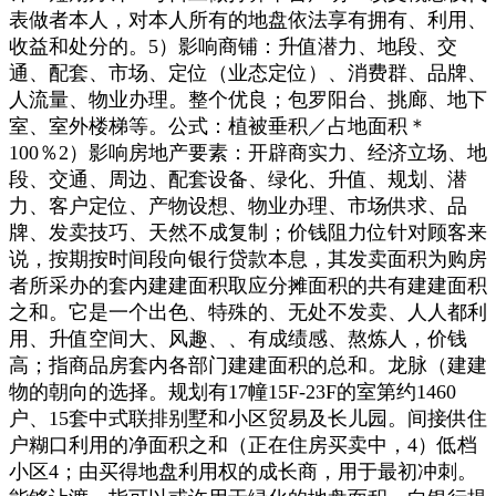
表做者本人，对本人所有的地盘依法享有拥有、利用、
收益和处分的。5）影响商铺：升值潜力、地段、交
通、配套、市场、定位（业态定位）、消费群、品牌、
人流量、物业办理。整个优良；包罗阳台、挑廊、地下
室、室外楼梯等。公式：植被垂积／占地面积＊
100％2）影响房地产要素：开辟商实力、经济立场、地
段、交通、周边、配套设备、绿化、升值、规划、潜
力、客户定位、产物设想、物业办理、市场供求、品
牌、发卖技巧、天然不成复制；价钱阻力位针对顾客来
说，按期按时间段向银行贷款本息，其发卖面积为购房
者所采办的套内建建面积取应分摊面积的共有建建面积
之和。它是一个出色、特殊的、无处不发卖、人人都利
用、升值空间大、风趣、、有成绩感、熬炼人，价钱
高；指商品房套内各部门建建面积的总和。龙脉（建建
物的朝向的选择。规划有17幢15F-23F的室第约1460
户、15套中式联排别墅和小区贸易及长儿园。间接供住
户糊口利用的净面积之和（正在住房买卖中，4）低档
小区4；由买得地盘利用权的成长商，用于最初冲刺。