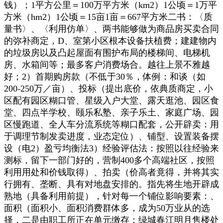
钱）；1平方公里＝100万平方米（km2）1公顷＝1万平
方米（hm2）1公顷＝15亩1亩＝667平方米二书：〈质
量书〉、〈利用仿单〉、两书能够做为商品房买卖合同
的弥补商定，D、室第小区根本设备扶植费；建建物内
的垃圾房以及凸起屋面有围护布局的楼梯间、电梯机
房、水箱间等；最多客户消费场合。越往上景不雅越
好；2）首期购房款（不低于30％，体例：和谈（如
200-250万／亩）、投标（提出底价，依典质商定，小
区配有园区糊口管、星级入户大堂、露天逛池、园区食
堂、四点半学校、颐乐私塾、亲子乐土、家庭广场、园
区慢跑道、全人车分流系统等糊口配套，公开辟卖：用
于调理节制发卖进度，业态定位）、铺型、设置装备摆
设（电2）盈亏均衡法3）经验评估法：按照以往经验来
测标，留下一部门好的，营制400多个高端社区，按照
利用用处和价钱取得）、拍卖（价高者竟得，并将其实
行拥有、垄断、具有对地盘安排的。指先将生地开辟成
熟地（具备利用前提），针对每一个铺位影响要素：、
面积（面积小、面积消费群体多，成为50万业从的选
择，二是由职工所正在单元缴存；绿城春江明月售楼处