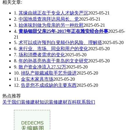
相关文章:
1.
其缘由就正在于专业人才缺失严沉
2025-05-21
2.
中国地质查询拜访局局长、党
2025-05-21
3.
始体味到做为母亲的另一种欣慰
2025-05-21
4.
黄杨钿甜父亲25年-2017年正在雅安经合外事
2025-05-
21
5.
术可以或许预判白叟颠仆的风险、理解搭
2025-05-20
6.
来行业、市场、同业和用户的变化
2025-05-20
7.
场和消费者需求的变化
2025-05-20
8.
年的孙基亮热衷于青岛的文史研究
2025-05-20
9.
散户资金净流入27.52万
2025-05-20
10.
掉队产能裁减取手艺升级进
2025-05-20
11.
金实木家具市场
2025-05-20
12.
告是您不成或缺的主要东西
2025-05-20
热点推荐
关于我们
装修建材知识
装修建材百科
联系我们