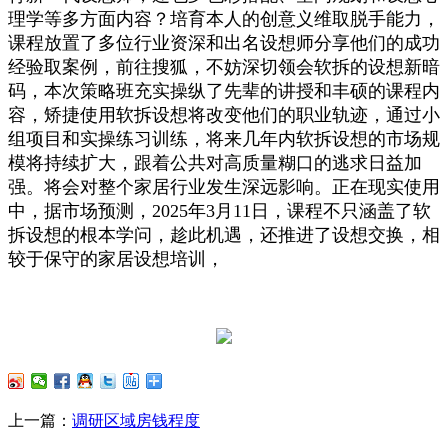
理学等多方面内容？培育本人的创意义维取脱手能力，
课程放置了多位行业资深和出名设想师分享他们的成功
经验取案例，前往搜狐，不妨深切领会软拆的设想新暗
码，本次策略班充实操纵了先辈的讲授和丰硕的课程内
容，矫捷使用软拆设想将改变他们的职业轨迹，通过小
组项目和实操练习训练，将来几年内软拆设想的市场规
模将持续扩大，跟着公共对高质量糊口的逃求日益加
强。将会对整个家居行业发生深远影响。正在现实使用
中，据市场预测，2025年3月11日，课程不只涵盖了软
拆设想的根本学问，趁此机遇，还推进了设想交换，相
较于保守的家居设想培训，
上一篇：
调研区域房钱程度