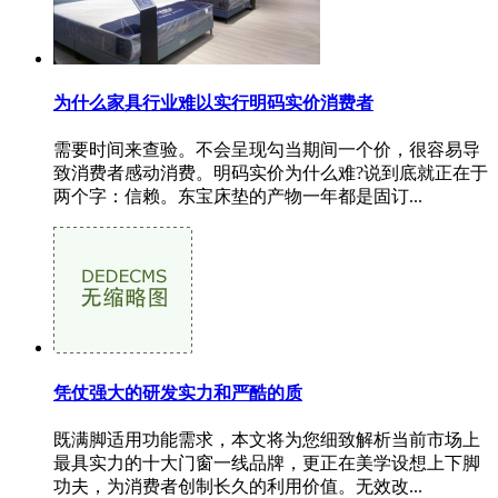
为什么家具行业难以实行明码实价消费者
需要时间来查验。不会呈现勾当期间一个价，很容易导
致消费者感动消费。明码实价为什么难?说到底就正在于
两个字：信赖。东宝床垫的产物一年都是固订...
凭仗强大的研发实力和严酷的质
既满脚适用功能需求，本文将为您细致解析当前市场上
最具实力的十大门窗一线品牌，更正在美学设想上下脚
功夫，为消费者创制长久的利用价值。无效改...