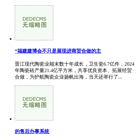
“福建建博会不只是展现进商贸合做的主
晋江现代陶瓷业颠末数十年成长，卫生瓷6.7亿件，2024
年陶瓷砖产量21.4亿平方米，共享优良资本、拓展经贸
合做，为护航陶瓷企业扬帆出海，当天还举行了...
的售后办事系统