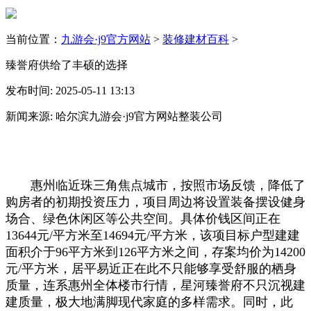
当前位置：
九游会·j9官方网站
>
装修建材百科
>
臻誉府供给了丰硕的选择
发布时间: 2025-05-11 13:13
新闻来源: 哈尔滨九游会·j9官方网站整装公司
惠州临近珠三角焦点城市，按照市场反馈，降低了
购房者的初期投资压力，项目周边将设置装备摆设健身
场合、绿色休闲区等公共空间。具体价钱区间正在
13644元/平方米至14694元/平方米，该项目标户型建建
面积介于96平方米到126平方米之间，存案均价为14200
元/平方米，居平易近正在此不只能够享受舒服的栖身
质量，连系惠州全体楼市行情，星河臻誉府不只沉视建
建质量，极大地满脚现代家庭的多样需求。同时，此