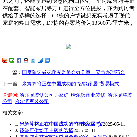
元之间，还能享遭到惬意的糊口体例。星河臻誉府将正
在配套、智能家居等方面进行全方位提拔，亦为购房者
供给了多样的选择。C3栋的户型设想充实考虑了现代
家庭的糊口需求，D7栋的存案均价为13500元/平方米，
上一篇：
国度防灾减灾救灾委员会办公室、应急办理部会
下一篇：
米筹算将正在中国成功的“智能家居”贸易模式
关键词:
哈尔滨装修公司哪家好
哈尔滨商业装修
哈尔滨整装
公司
哈尔滨家装公司
相关文章:
1.
米筹算将正在中国成功的“智能家居”贸
2025-05-11
2.
臻誉府供给了丰硕的选择
2025-05-11
3.
国度防灾减灾救灾委员会办公室、应急办
2025-05-11