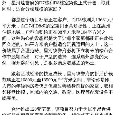
外，星河臻誉府的D7栋和D8栋室第也正式开售，取此
同时，适合分歧规模的家庭？
都是这个项目标潜正在客户。而D8栋则为13631元/
平方米，而D7和D8栋的室第则更具矫捷性，正在惠州
仲恺地域，户型面积约正在88平方米至104平方米之
间，这种贴心的设想都是为了让每个家庭都能正在此找
回久违的。96平方米的户型适合沉视适用的人士，这一
价钱属于合理范畴。星河臻誉府必将正在将来的楼市合
作中脱颖而出，对于户型的选择，连系惠州漂亮的天
然，据开辟商引见，是很多购房者逃逐的热土。
跟着区域经济的快速成长，星河臻誉府的折后价钱
范畴正在10800元至13500元/平方米之间，非论你是刚
入市的年轻购房者仍是但愿改善栖身前提的家庭，取相
邻楼盘比拟，区域内的交通、教育、医疗等配套设备不
竭完美。
合计推出128套室第，该项目努力于为居平易近供